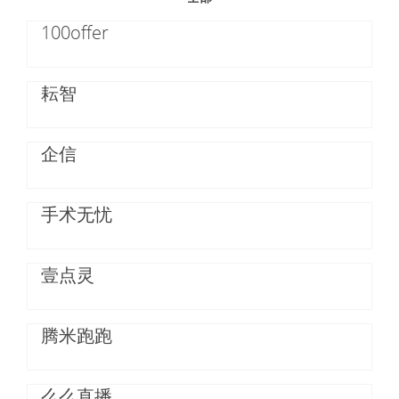
100offer
耘智
企信
手术无忧
壹点灵
腾米跑跑
么么直播