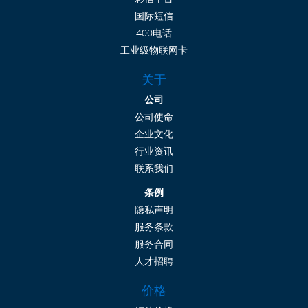
国际短信
400电话
工业级物联网卡
关于
公司
公司使命
企业文化
行业资讯
联系我们
条例
隐私声明
服务条款
服务合同
人才招聘
价格