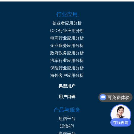
行业应用
创业者应用分析
O2O行业应用分析
电商行业应用分析
企业服务应用分析
政府政务应用分析
汽车行业应用分析
保险行业应用分析
海外客户应用分析
典型用户
用户口碑
可免费体验
产品与服务
短信平台
短信API
彩信平台