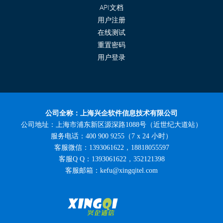
API文档
用户注册
在线测试
重置密码
用户登录
公司全称：上海兴企软件信息技术有限公司
公司地址：上海市浦东新区源深路1088号（近世纪大道站）
服务电话：400 900 9255（7 x 24 小时）
客服微信：1393061622，18818055597
客服Q Q：1393061622，352121398
客服邮箱：kefu@xingqitel.com