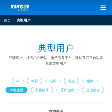
首页
典型用户
典型用户
品牌客户、社区门户网站、电子商务平台、移动互联平台以及
其他类型用户
All
教育
电商
社交
物流
本地生活
文化娱乐
医疗健康
企业服务
本地生活